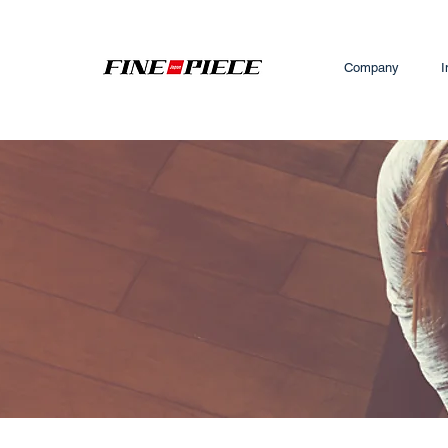
Company
I