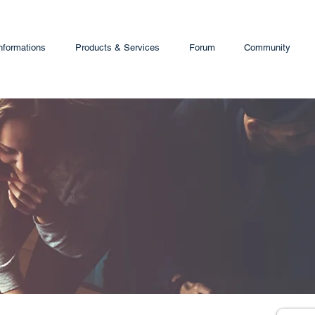
nformations
Products & Services
Forum
Community