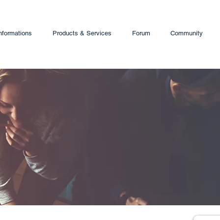
nformations
Products & Services
Forum
Community