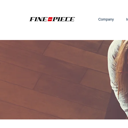
Company
I