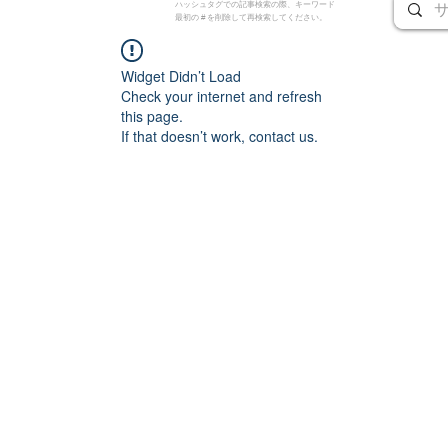
ハッシュタグでの記事検索の際、キーワード
最初の # を削除して再検索してください。
Widget Didn’t Load
Check your internet and refresh
this page.
If that doesn’t work, contact us.