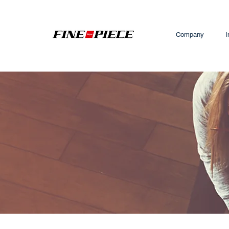
Company
I