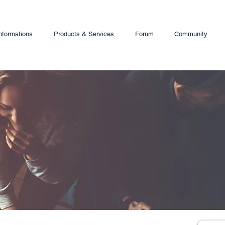
nformations
Products & Services
Forum
Community