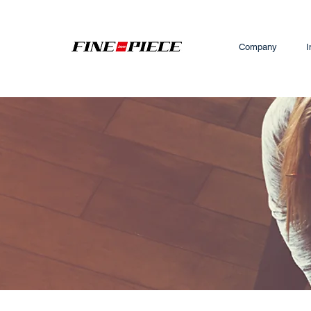
Company
I